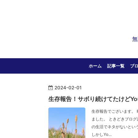
無
ホーム
記事一覧
ブ
2024
-
02
-
01
生存報告！サボり続けてたけどYo
生存報告でございます。
ました。 ときどきブログ
の生活でネタがないとい
しかしYo…