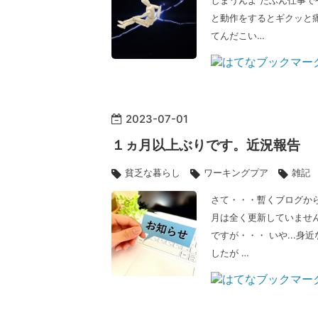
しまうんよ たぶん仕事で
と動作をするとギクッと痛
てんだこい…
2023
-
07
-
01
１ヵ月以上ぶりです。近況報告
貧乏な暮らし
ワーキングプア
雑記
さて・・・暫くブログか
月は全く更新していません
ですが・・・ いや...
したが …