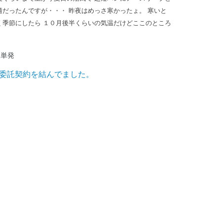
だったんですが・・・ 昨夜はめっさ寒かったょ。 寒いと
く季節にしたら １０月後半くらいの気温だけどここのところ
単発