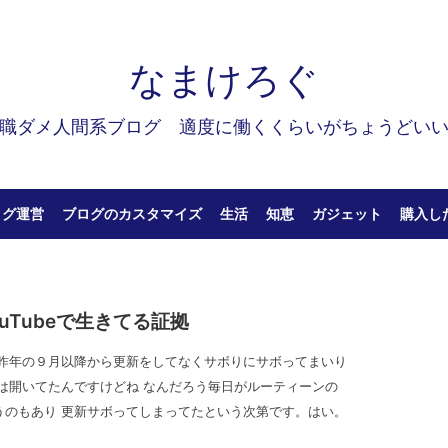
なまけろぐ
職ダメ人間系ブログ 適度に働くくらいがちょうどい
ログ運営
ブログのカスタマイズ
生活
知恵
ガジェット
購入し
uTubeで生きてる証拠
 昨年の９月以降から更新をしてなくサボりにサボってまいり
は開いてたんですけどね なんだろう毎日がルーティーンの
うのもあり 更新サボってしまってたという次第です。はい。