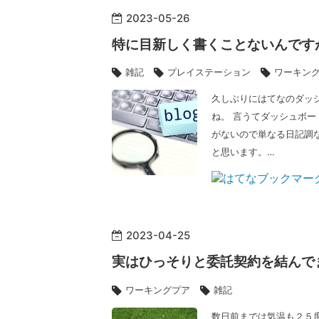
2023
-
05
-
26
特に目新しく書くことないんです
雑記
プレイステーション
ワーキン
久しぶりにはてなのダッシ
ね。 言うてダッシュボー
がないので単なる日記調
と思います。…
2023
-
04
-
25
実はひっそりと委託契約を結んで
ワーキングプア
雑記
数日前までは気温も２５