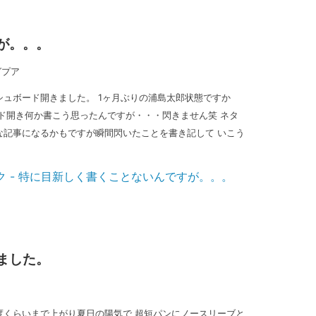
が。。。
グプア
ュボード開きました。 1ヶ月ぶりの浦島太郎状態ですか
ド開き何か書こう思ったんですが・・・閃きません笑 ネタ
な記事になるかもですが瞬間閃いたことを書き記して いこう
ました。
度くらいまで上がり夏日の陽気で 超短パンにノースリーブと