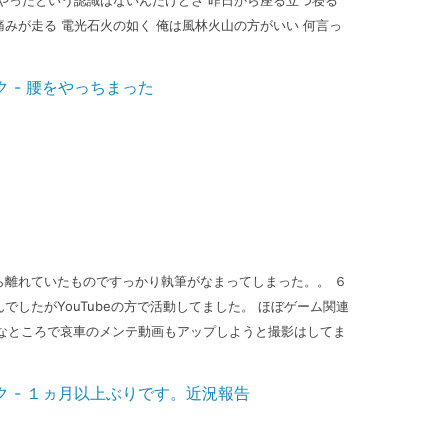
やったという認識はないんだけどさ 昨日から座る立つ寝る
みが走る 電光石火の如く 俺は風林火山の方がいい 何言っ
ら離れていたものですっかり執筆がなまってしまった。。 ６
でしたがYouTubeの方で活動してました。 ほぼゲーム関連
身近なところで哀車のメンテ動画もアップしようと撮影はしてま