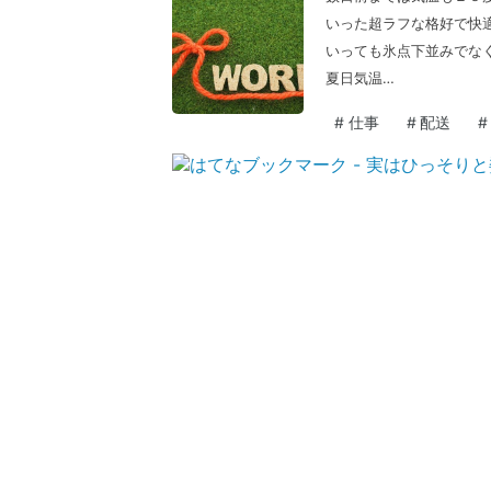
いった超ラフな格好で快適
いっても氷点下並みでな
夏日気温…
#
仕事
#
配送
#