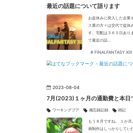
最近の話題について語ります
お盆休みに突入した企業
ス業の方々は交代で盆休
す。宅配は３６５日ありま
て最近の話…
#
FINALFANTASY XIII
2023
-
08
-
04
7月(2023)１ヶ月の通勤費と
ワーキングプア
備忘録記録
雑記
もう８月ですね。 １か月
画制作はしっかりしていた