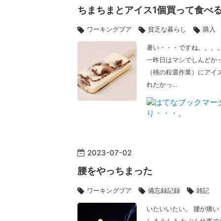
ちまちまとアイス1個買って食べ
ワーキングプア
貧乏な暮らし
購入
暑い・・・ですね。。。。
一昨日はマシでしんどか
（桃の粒選作業）にアイス
れたかっ…
2023
-
07
-
02
腰をやっちまった
ワーキングプア
備忘録記録
雑記
いたいいたい。 腰が痛い